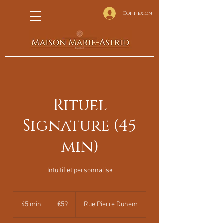
Connexion
Rituel
Signature (45
min)
Intuitif et personnalisé
59
euros
45 min
4
€59
Rue Pierre Duhem
5